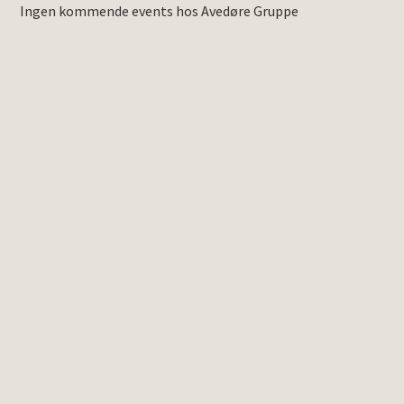
Ingen kommende events hos Avedøre Gruppe
Spring
til
indhold