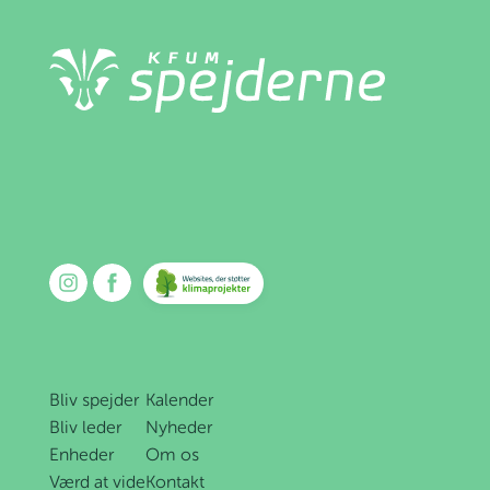
Bliv spejder
Kalender
Bliv leder
Nyheder
Enheder
Om os
Værd at vide
Kontakt