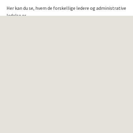
Her kan du se, hvem de forskellige ledere og administrative
ledelse er
Familiespejderledere
Bæverledere
Ulveledere