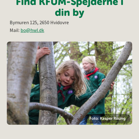
Find KFUM-Spejderne i
din by
Bymuren 125, 2650 Hvidovre
Mail:
bo@hwl.dk
Foto: Kasper Riising