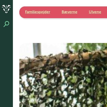
Spring
til
indhold
Familiespejder
Bæverne
Ulvene